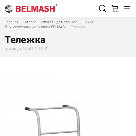
Главная
·
Каталог
·
Запчасти для станков BELMASH
·
Для миксерных установок BELMASH
·
Тележка
Тележка
Артикул: SD41.10.000