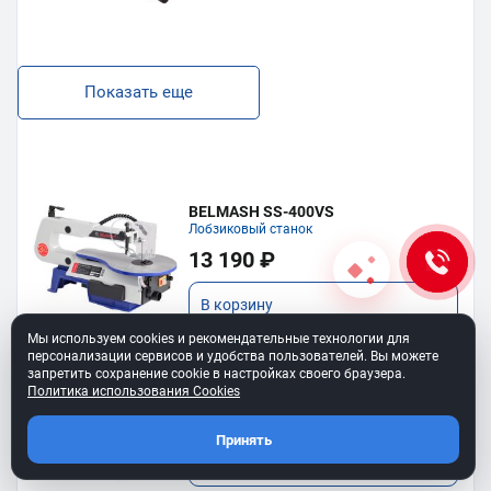
Показать еще
BELMASH SS-400VS
Лобзиковый станок
13 190 ₽
В корзину
Мы используем cookies и рекомендательные технологии для
персонализации сервисов и удобства пользователей. Вы можете
Станок лобзиковый BELMASH SS-
запретить сохранение cookie в настройках своего браузера.
530VSP
Политика использования Cookies
34 990 ₽
Принять
В корзину