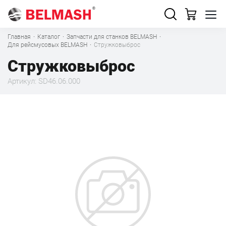
Главная
·
Каталог
·
Запчасти для станков BELMASH
·
Для рейсмусовых BELMASH
·
Стружковыброс
Стружковыброс
Артикул: SD46.06.000