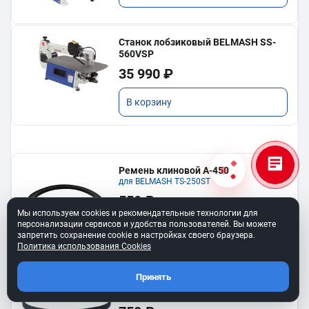
Станок лобзиковый BELMASH SS-
560VSP
35 990 ₽
В корзину
Ремень клиновой A-450
для BELMASH TS-250SТ
550 ₽
Мы используем cookies и рекомендательные технологии для
персонализации сервисов и удобства пользователей. Вы можете
В корзину
запретить сохранение cookie в настройках своего браузера.
Политика использования Cookies
Принять
Ремень 6PJ610 для BELMASH BJM-
750/150T