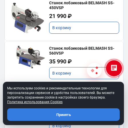
Станок лобзиковый BELMASH SS-
450VSP
21 990 ₽
В корзину
Станок лобзиковый BELMASH SS-
560VSP
35 990 ₽
В корзину
Мы используем cookies и рекомендательные технологии для
персонализации сервисов и удобства пользователей. Вы можете
запретить сохранение cookie в настройках своего браузера.
Ремень клиновой A-450
Политика использования Cookies
для BELMASH TS-250SТ
550 ₽
Принять
В корзину