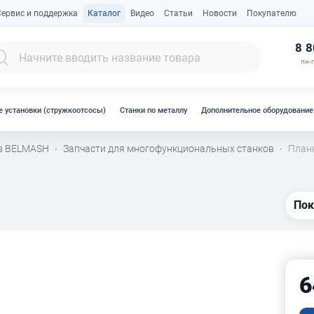
Сервис и поддержка
Каталог
Видео
Статьи
Новости
Покупателю
К
8 8
пн-п
 установки (стружкоотсосы)
Станки по металлу
Дополнительное оборудование
ов BELMASH
Запчасти для многофункциональных станков
План
·
·
Пок
6