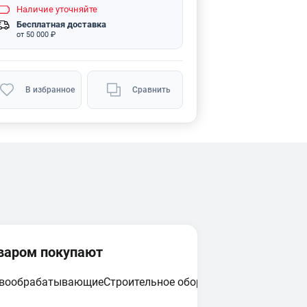
Наличие
уточняйте
Бесплатная доставка
от 50 000 ₽
В избранное
Сравнить
оваром покупают
евообрабатывающие
Строительное оборудование
Циркулярн