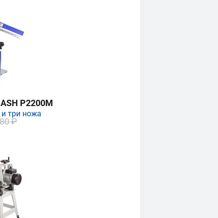
MASH P2200M
 и три ножа
80 ₽