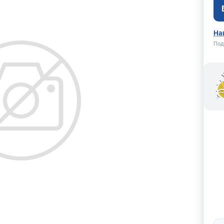
На
Под