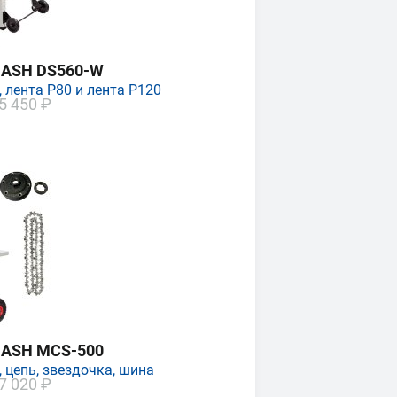
MASH DS560-W
 лента P80 и лента P120
5 450 ₽
MASH MCS-500
 цепь, звездочка, шина
7 020 ₽