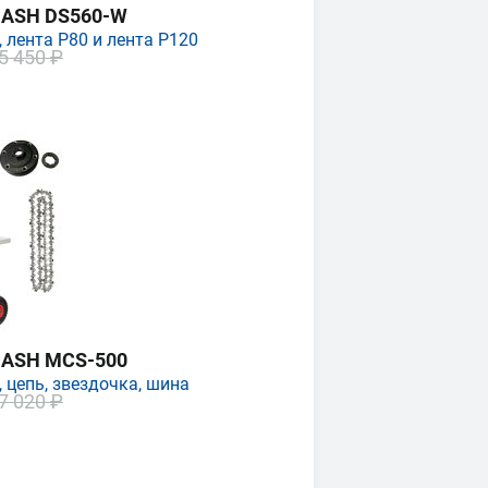
MASH DS560-W
 лента P80 и лента P120
5 450 ₽
MASH MCS-500
 цепь, звездочка, шина
7 020 ₽