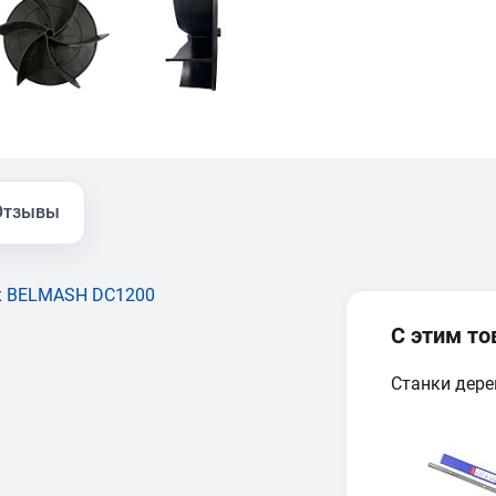
Отзывы
к
BELMASH DC1200
С этим т
Станки дер