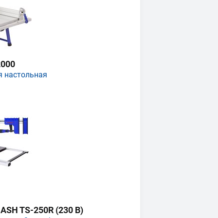
000
я настольная
SH TS-250R (230 В)