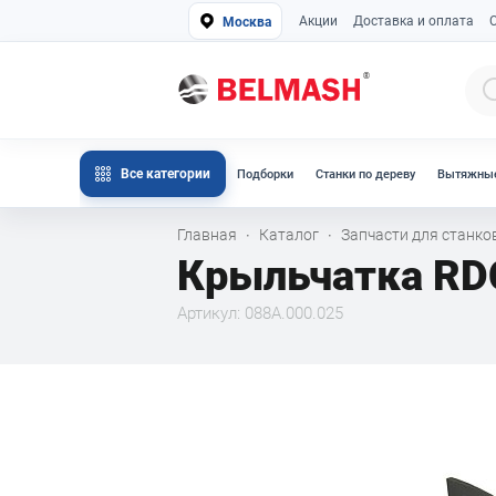
Акции
Доставка и оплата
Москва
Все категории
Подборки
Станки по дереву
Вытяжные
Главная
Каталог
Запчасти для станк
·
·
Крыльчатка RD
Артикул: 088А.000.025