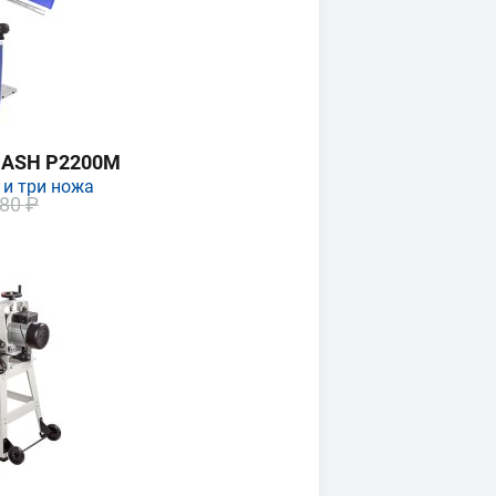
MASH P2200M
 и три ножа
80 ₽