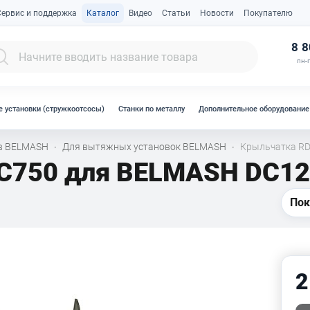
Сервис и поддержка
Каталог
Видео
Статьи
Новости
Покупателю
К
8 8
пн-п
 установки (стружкоотсосы)
Станки по металлу
Дополнительное оборудование
ов BELMASH
Для вытяжных установок BELMASH
Крыльчатка R
·
·
C750 для BELMASH DC1
Пок
2