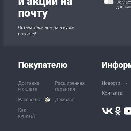
и акции на
Соглас
данных
почту
Оставайтесь всегда в курсе
новостей
Покупателю
Инфор
Доставка
Расширенная
Новости
и оплата
гарантия
Контакты
Рассрочка
Демозал
Как
купить?