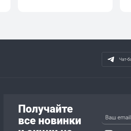
Чат-б
Получайте
все новинки