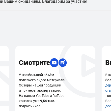
ей Вашим ожиданиям. Благодарим за участие!
Смотрите
В
У нас большой объём
В к
полезного видео-материала.
бол
Обзоры нашей продукции
де
и примеры эксплуатации.
ст
На нашем YouTube и RuTube
тов
каналах уже
9,54 тыс.
Бо
подписчиков!
дос