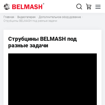
Главная
·
Видеогалерея
·
Дополнительное оборудование
·
Струбцины BELMASH под разные задачи
Струбцины BELMASH под
разные задачи