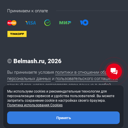
Принимаем к оплате
©
Belmash.ru, 2026
Вы принимаете условия
политики в отношении обработки
персональных данных
и
пользовательского соглашения
каждый раз, когда оставляете свои данные в любой
форме обратной связи на сайте BELMASH.RU
Мы используем cookies и рекомендательные технологии для
персонализации сервисов и удобства пользователей. Вы можете
запретить сохранение cookie в настройках своего браузера.
Политика использования Cookies
2020
Сайт сделан в студии «
ТуФингерс
»
Принять