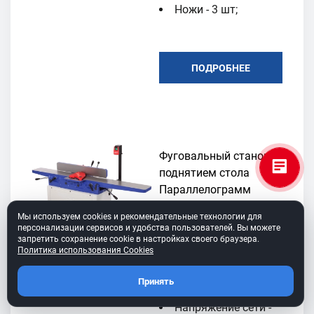
Ножи - 3 шт;
ПОДРОБНЕЕ
Фуговальный станок с
поднятием стола
Параллелограмм
Мы используем cookies и рекомендательные технологии для
BELMASH J200/1900AR,
персонализации сервисов и удобства пользователей. Вы можете
артикул S022A
запретить сохранение cookie в настройках своего браузера.
Политика использования Cookies
Мощность – 1700
Принять
Вт;
Напряжение сети -