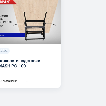
9.2022
можности подставки
MASH PC-100
р новинки ...