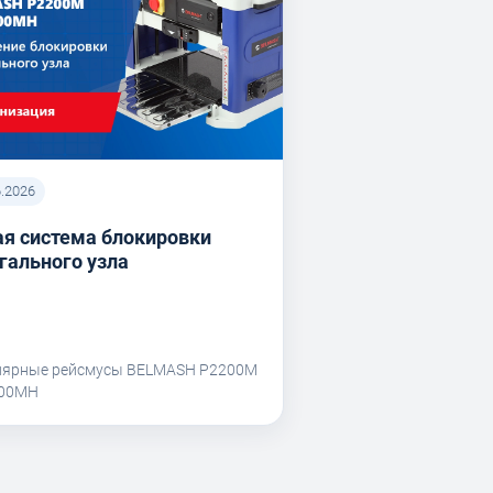
6.2026
я система блокировки
гального узла
лярные рейсмусы BELMASH P2200M
200MH