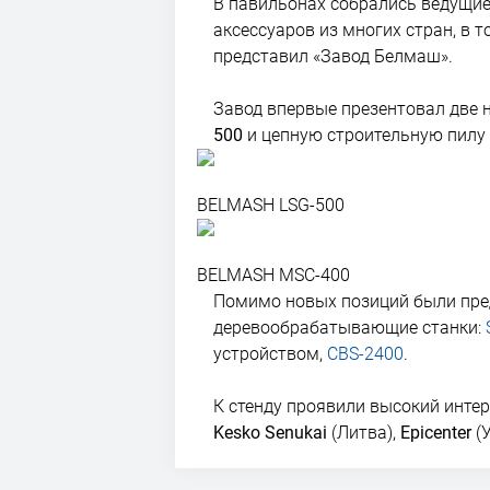
В павильонах собрались ведущие
аксессуаров из многих стран, в 
представил «Завод Белмаш».
Завод впервые презентовал две 
500
и цепную строительную пилу
BELMASH LSG-500
BELMASH MSC-400
Помимо новых позиций были пред
деревообрабатывающие станки:
устройством,
CBS-2400
.
К стенду проявили высокий интер
Kesko Senukai
(Литва),
Epicenter
(У