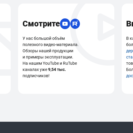
Смотрите
В
У нас большой объём
В к
полезного видео-материала.
бол
Обзоры нашей продукции
де
и примеры эксплуатации.
ст
На нашем YouTube и RuTube
тов
каналах уже
9,54 тыс.
Бо
подписчиков!
дос