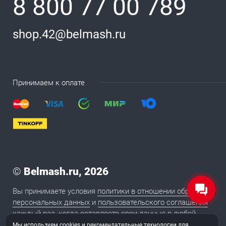
8 800 77 00 789
shop.42@belmash.ru
Принимаем к оплате
©
Belmash.ru, 2026
Вы принимаете условия
политики в отношении обработки
персональных данных
и
пользовательского соглашения
каждый раз, когда оставляете свои данные в любой
форме обратной связи на сайте BELMASH.RU
Мы используем cookies и рекомендательные технологии для