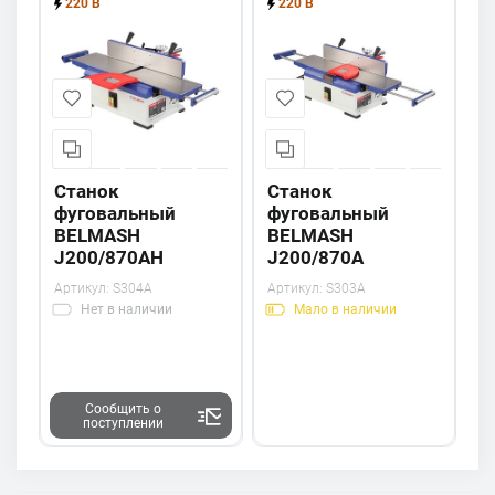
220 В
220 В
Станок
Станок
фуговальный
фуговальный
BELMASH
BELMASH
J200/870AH
J200/870A
Артикул:
S304A
Артикул:
S303A
Нет
в наличии
Мало
в наличии
Сообщить о
поступлении