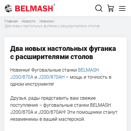
Главная
·
Новости
·
Новинки
·
Два новых настольных фуганка с расширителями столов
Два новых настольных фуганка
с расширителями столов
Новинки! Фуговальные станки
BELMASH
J200/870A
и
J200/870AH
– мощь и точность в
одном инструменте!
Друзья, рады представить вам свежие
поступления – фуговальные станки BELMASH
J200/870A и J200/870AH! Эти помощники станут
незаменимы в вашей мастерской.