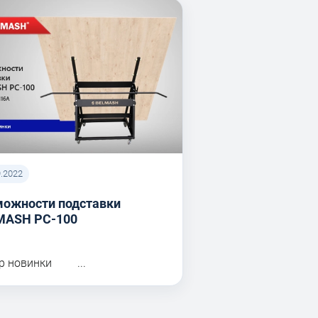
9.2022
можности подставки
MASH PC-100
р новинки ...