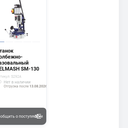
танок
олбежно-
азовальный
ELMASH SM-130
тикул:
S292A
Нет
в наличии
Отгрузка после
13.08.2026 г.
общить о поступлении