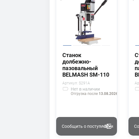
Станок
С
долбежно-
д
пазовальный
п
BELMASH SM-110
B
Артикул:
S291A
Ар
Нет
в наличии
Отгрузка после
13.08.2026 г.
Сообщить о поступлении
Со