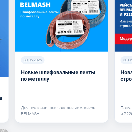
30.06.2026
30.0
Новые шлифовальные ленты
Нова
по металлу
стро
в
Для ленточно-шлифовальных станков
Попу
BELMASH
и P2