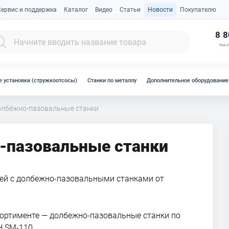
Сервис и поддержка
Каталог
Видео
Статьи
Новости
Покупателю
К
8 8
пн-п
 установки (стружкоотсосы)
Станки по металлу
Дополнительное оборудование
олбёжно-пазовальные станки
-пазовальные станки
ей с долбежно-пазовальными станками от
сортименте — долбежно-пазовальные станки по
H SM-110.