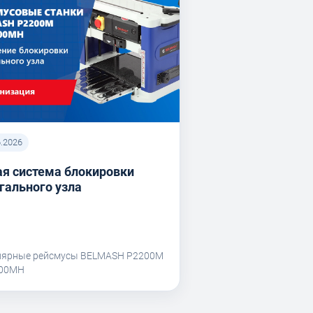
6.2026
я система блокировки
гального узла
лярные рейсмусы BELMASH P2200M
200MH