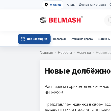
Акции
Доставка и оплата
Москва
Все категории
Подборки
Станки по дереву
Вытяжные
Главная
Новости
Новинки
Новые д
·
·
·
Новые долбёжно
Расширяем горизонты возможност
BELMASH!
Представляем новинки в своем ас
дереву BELMASH SM-130 и BELMAS