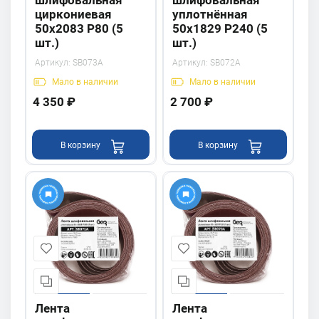
шлифовальная
шлифовальная
циркониевая
уплотнённая
50х2083 P80 (5
50х1829 P240 (5
шт.)
шт.)
Артикул:
SB073A
Артикул:
SB072A
Мало
в наличии
Мало
в наличии
4 350 ₽
2 700 ₽
В корзину
В корзину
Лента
Лента