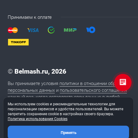
Принимаем к оплате
©
Belmash.ru, 2026
Вы принимаете условия
политики в отношении обработки
персональных данных
и
пользовательского соглашения
каждый раз, когда оставляете свои данные в любой
форме обратной связи на сайте BELMASH.RU
Мы используем cookies и рекомендательные технологии для
персонализации сервисов и удобства пользователей. Вы можете
запретить сохранение cookie в настройках своего браузера.
Политика использования Cookies
2020
Сайт сделан в студии «
ТуФингерс
»
Принять