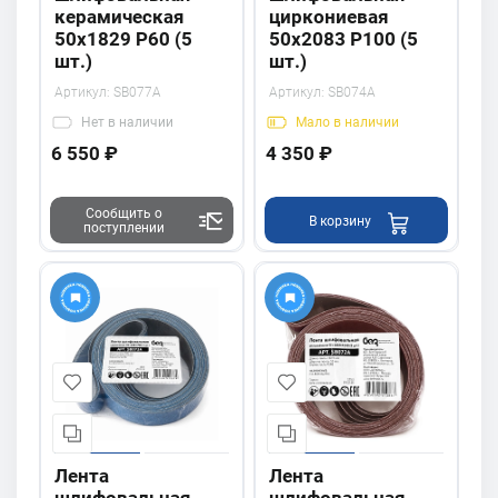
керамическая
циркониевая
50х1829 P60 (5
50х2083 P100 (5
шт.)
шт.)
Артикул:
SB077A
Артикул:
SB074A
Нет
в наличии
Мало
в наличии
6 550 ₽
4 350 ₽
Сообщить о
В корзину
поступлении
Лента
Лента