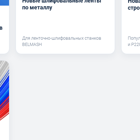
Новые шлифовальные ленты
Нова
по металлу
стро
в
Для ленточно-шлифовальных станков
Попу
BELMASH
и P2