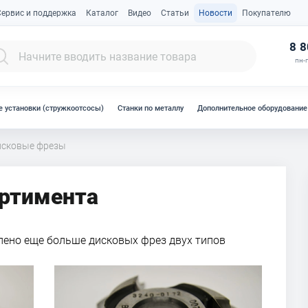
Сервис и поддержка
Каталог
Видео
Статьи
Новости
Покупателю
К
8 8
пн-п
 установки (стружкоотсосы)
Станки по металлу
Дополнительное оборудование
исковые фрезы
ортимента
лено еще больше дисковых фрез двух типов