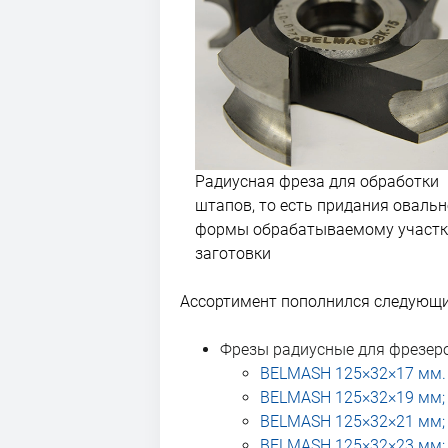
Радиусная фреза для обработки
штапов, то есть придания оваль
формы обрабатываемому участк
заготовки
Ассортимент пополнился следующ
Фрезы радиусные для фрезер
BELMASH 125×32×17 мм.
BELMASH 125×32×19 мм;
BELMASH 125×32×21 мм;
BELMASH 125×32×23 мм;