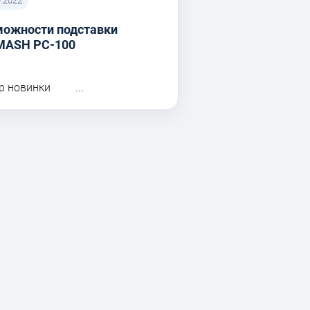
9.2022
можности подставки
MASH PC-100
р новинки ...