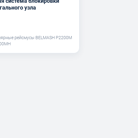
я система блокировки
гального узла
лярные рейсмусы BELMASH P2200M
200MH