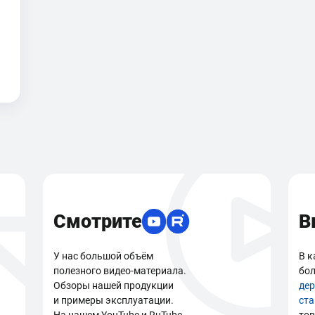
Смотрите
В
У нас большой объём
В к
полезного видео-материала.
бол
Обзоры нашей продукции
де
и примеры эксплуатации.
ст
На нашем YouTube и RuTube
тов