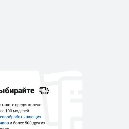
ыбирайте
аталоге представлено
ее 100 моделей
ревообрабатывающих
анков
и более 500 других
аров.