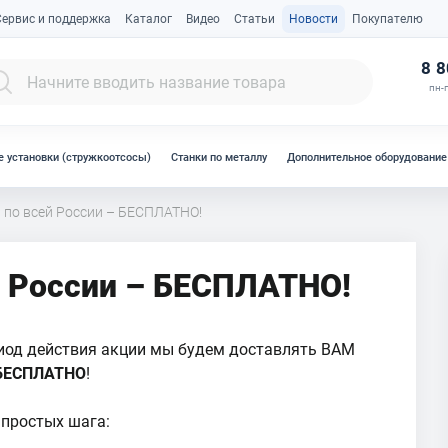
Сервис и поддержка
Каталог
Видео
Статьи
Новости
Покупателю
К
8 8
пн-п
 установки (стружкоотсосы)
Станки по металлу
Дополнительное оборудование
 по всей России – БЕСПЛАТНО!
й России – БЕСПЛАТНО!
иод действия акции мы будем доставлять ВАМ
БЕСПЛАТНО
!
 простых шага: