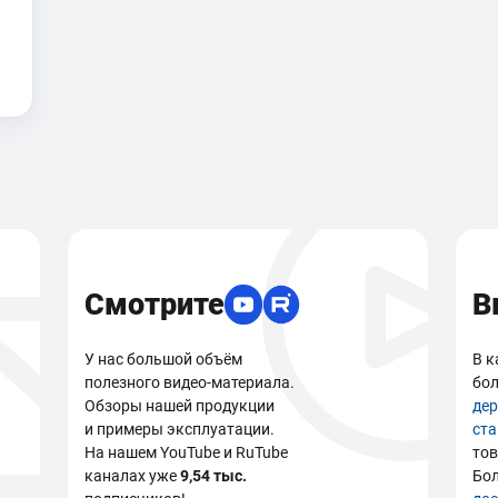
Смотрите
В
У нас большой объём
В к
полезного видео-материала.
бол
Обзоры нашей продукции
де
и примеры эксплуатации.
ст
На нашем YouTube и RuTube
тов
каналах уже
9,54 тыс.
Бо