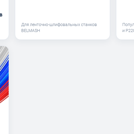
в
Для ленточно-шлифовальных станков
Попу
BELMASH
и P2