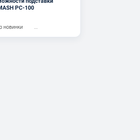
можности подставки
MASH PC-100
р новинки ...