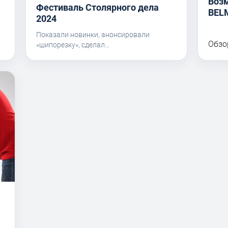
Воз
Фестиваль Столярного дела
BEL
I
2024
Показали новинки, анонсировали
Обзо
«шипорезку», сделал...