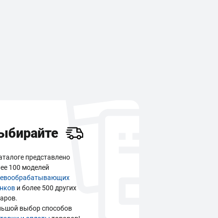
ыбирайте
аталоге представлено
ее 100 моделей
ревообрабатывающих
анков
и более 500 других
аров.
льшой выбор способов