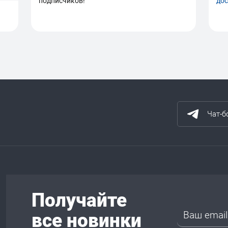
подписчиков!
дос
Чат-б
Получайте
все новинки