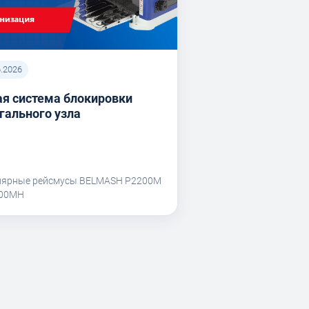
6.2026
я система блокировки
гального узла
лярные рейсмусы BELMASH P2200M
200MH