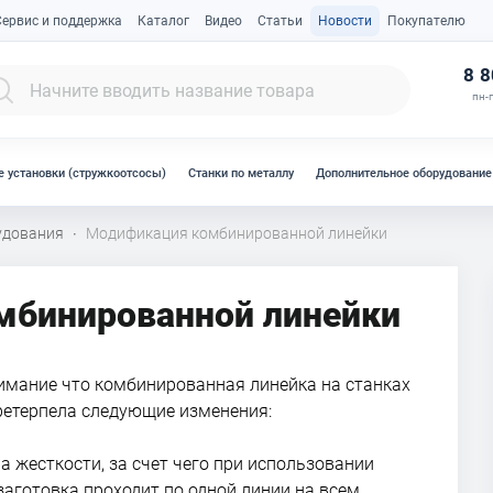
Сервис и поддержка
Каталог
Видео
Статьи
Новости
Покупателю
К
8 8
пн-п
 установки (стружкоотсосы)
Станки по металлу
Дополнительное оборудование
удования
Модификация комбинированной линейки
·
мбинированной линейки
нимание что комбинированная линейка на станках
ретерпела следующие изменения:
 жесткости, за счет чего при использовании
 заготовка проходит по одной линии на всем