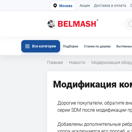
Акции
Доставка и оплата
Москва
Все категории
Подборки
Станки по дереву
Вытяжные
Главная
Новости
Модернизация обор
·
·
Модификация ко
Дорогие покупатели, обратите в
серии SDM после модификации п
Добавлены дополнительные ребра
упора исключается его прогиб, и