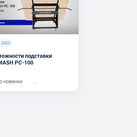
9.2022
можности подставки
MASH PC-100
р новинки ...