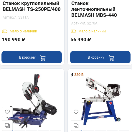
Станок круглопильный
Станок
BELMASH TS-250PE/400
ленточнопильный
BELMASH MBS-440
Артикул:
S311A
Артикул:
S270A
Мало
в наличии
Мало
в наличии
190 990 ₽
56 490 ₽
В корзину
В корзину
220 В