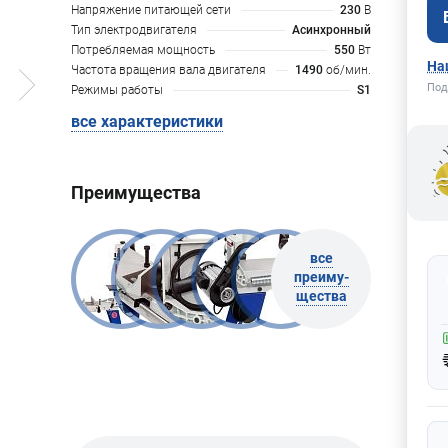
Напряжение питающей сети
230
В
Тип электродвигателя
Асинхронный
Потребляемая мощность
550
Вт
На
Частота вращения вала двигателя
1490
об/мин.
Под
Режимы работы
S1
все характеристики
Преимущества
все
преиму-
щества