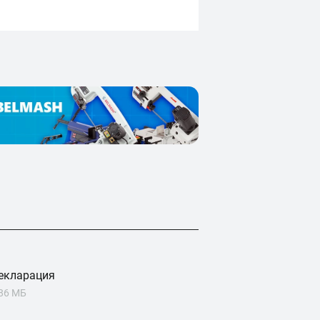
екларация
.86 МБ