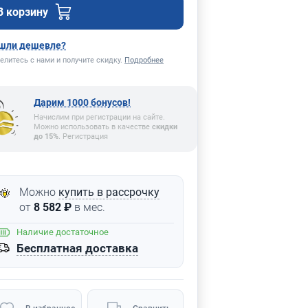
В корзину
шли дешевле?
елитесь с нами и получите скидку.
Подробнее
Дарим 1000 бонусов!
Начислим при регистрации на сайте.
Можно использовать в качестве
скидки
до 15%
. Регистрация
Можно
купить в рассрочку
от
8 582 ₽
в мес.
Наличие
достаточное
Бесплатная доставка