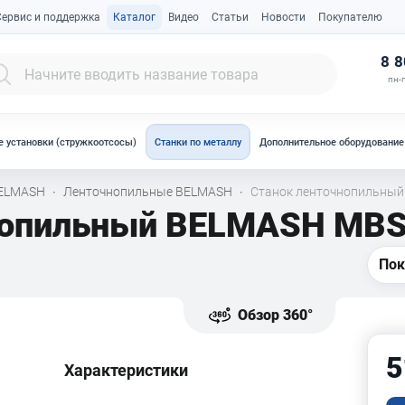
Сервис и поддержка
Каталог
Видео
Статьи
Новости
Покупателю
К
8 8
пн-п
 установки (стружкоотсосы)
Станки по металлу
Дополнительное оборудование
BELMASH
Ленточнопильные BELMASH
Станок ленточнопильны
·
·
нопильный BELMASH MBS
Пок
Обзор 360°
5
Характеристики