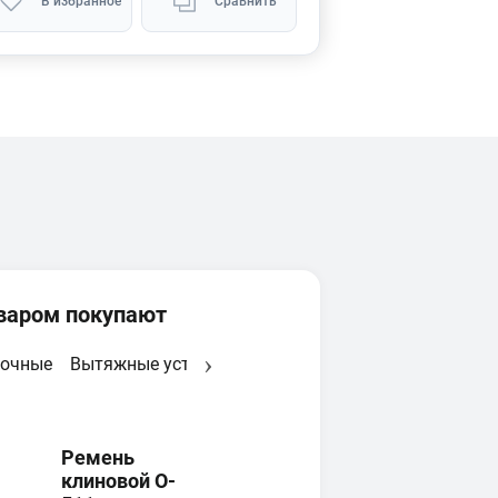
В избранное
Сравнить
оваром покупают
точные
Вытяжные установки
Новинки
Сверлильные
Ремень
клиновой O-