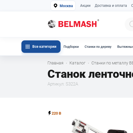
Акции
Доставка и оплата
Москва
Все категории
Подборки
Станки по дереву
Вытяжные
Главная
Каталог
Станки по металлу 
·
·
Станок ленточ
Артикул: S322A
220 В