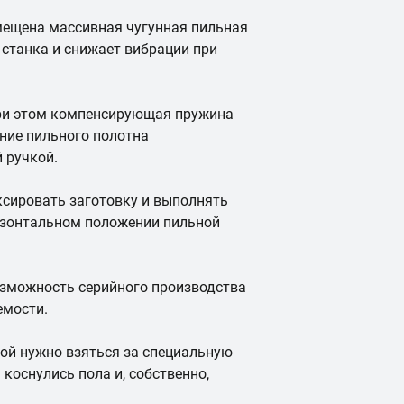
мещена массивная чугунная пильная
 станка и снижает вибрации при
при этом компенсирующая пружина
ние пильного полотна
 ручкой.
сировать заготовку и выполнять
оризонтальном положении пильной
озможность серийного производства
емости.
ой нужно взяться за специальную
 коснулись пола и, собственно,
П
П