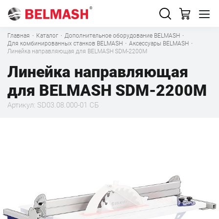
Главная
·
Каталог
·
Дополнительное оборудование BELMASH
·
Для комбинированных станков BELMASH
·
Аксессуары BELMASH
·
Линейка направляющая для BELMASH SDM-2200M
Линейка направляющая
для BELMASH SDM-2200M
Артикул: SD03.08.000-01 СБ