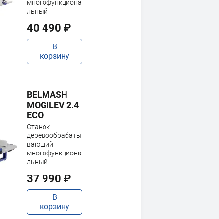
многофункциона
льный
40 490 ₽
В
корзину
BELMASH
MOGILEV 2.4
ECO
Станок
деревообрабаты
вающий
многофункциона
льный
37 990 ₽
В
корзину