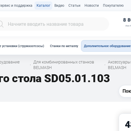
Сервис и поддержка
Каталог
Видео
Статьи
Новости
Покупателю
К
8 8
пн-п
 установки (стружкоотсосы)
Станки по металлу
Дополнительное оборудование
рудование
Для комбинированных станков
Аксессуары
·
·
BELMASH
BELMASH
го стола SD05.01.103
Пок
4