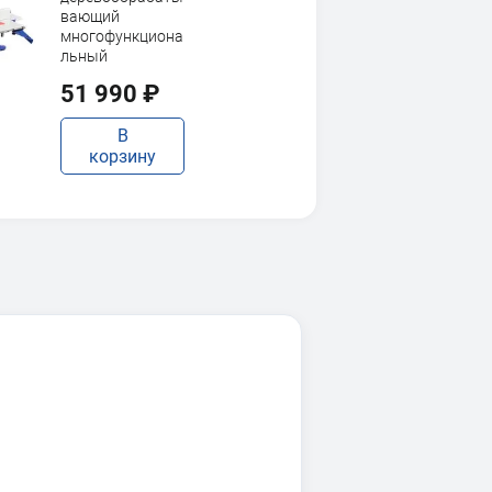
вающий
многофункциона
льный
51 990 ₽
В
корзину
BELMASH
MOGILEV 2.4
Станок
деревообрабаты
вающий
многофункциона
льный
40 490 ₽
В