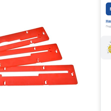
На
Под