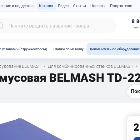
Сервис и поддержка
Каталог
Видео
Статьи
Новости
Покупателю
К
8 8
пн-п
 установки (стружкоотсосы)
Станки по металлу
Дополнительное оборудование
орудование BELMASH
Для комбинированных станков BELMASH
·
·
смусовая BELMASH TD-2
Пок
2