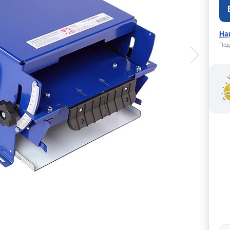
На
Под