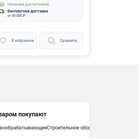
Наличие
достаточное
Бесплатная доставка
от 50 000 ₽
В избранное
Сравнить
оваром покупают
евообрабатывающие
Строительное оборудование
Циркулярн