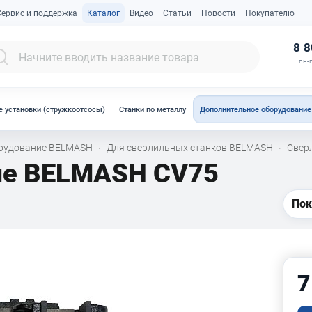
Сервис и поддержка
Каталог
Видео
Статьи
Новости
Покупателю
К
8 8
пн-п
 установки (стружкоотсосы)
Станки по металлу
Дополнительное оборудование
орудование BELMASH
Для сверлильных станков BELMASH
Свер
·
·
ые BELMASH CV75
Пок
7