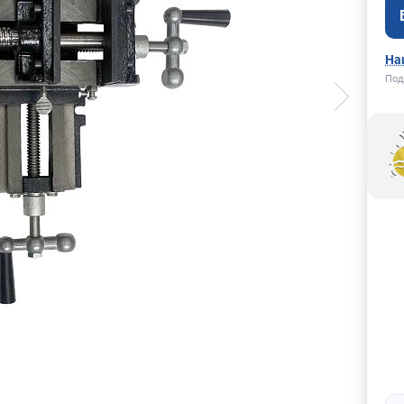
На
Под