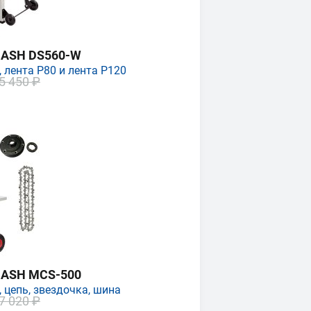
MASH DS560-W
 лента P80 и лента P120
5 450 ₽
MASH MCS-500
 цепь, звездочка, шина
7 020 ₽