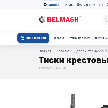
Акции
Доставка и оплата
Москва
Все категории
Подборки
Станки по дереву
Вытяжные
Главная
Каталог
Дополнительное об
·
·
Тиски крестов
Артикул: RA095A