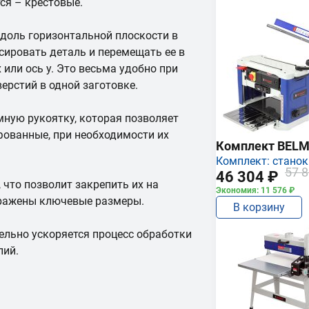
ся – крестовые.
доль горизонтальной плоскости в
сировать деталь и перемещать ее в
 или ось у. Это весьма удобно при
ерстий в одной заготовке.
мную рукоятку, которая позволяет
фованные, при необходимости их
Комплект BEL
Комплект: станок
57 8
46 304 ₽
 что позволит закрепить их на
Экономия: 11 576 ₽
бражены ключевые размеры.
В корзину
льно ускоряется процесс обработки
лий.