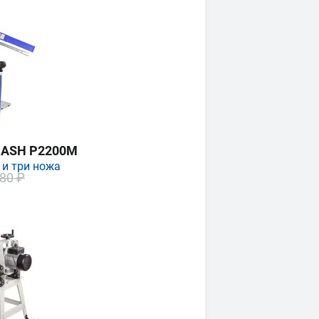
MASH P2200M
 и три ножа
80 ₽