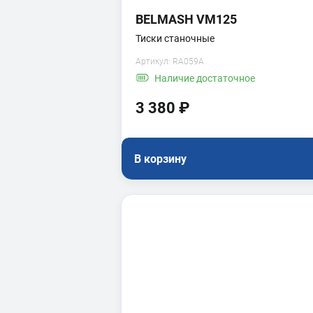
BELMASH VM125
Тиски станочные
Артикул:
RA059A
Наличие
достаточное
3 380 ₽
В корзину