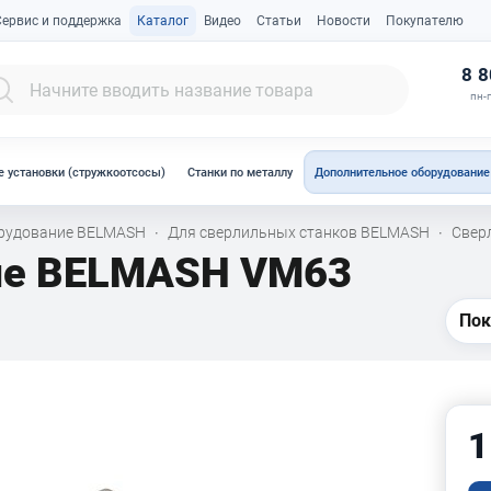
Сервис и поддержка
Каталог
Видео
Статьи
Новости
Покупателю
К
8 8
пн-п
 установки (стружкоотсосы)
Станки по металлу
Дополнительное оборудование
орудование BELMASH
Для сверлильных станков BELMASH
Свер
·
·
ые BELMASH VM63
Пок
1