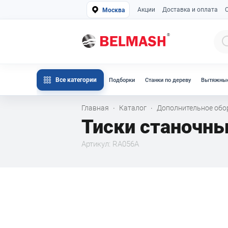
Акции
Доставка и оплата
Москва
Все категории
Подборки
Станки по дереву
Вытяжные
Главная
Каталог
Дополнительное об
·
·
Тиски станочн
Артикул: RA056A