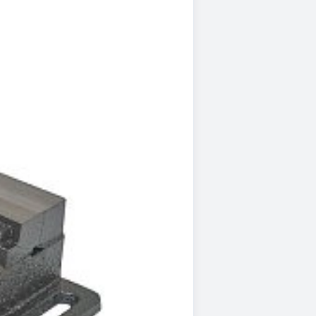
В
корзину