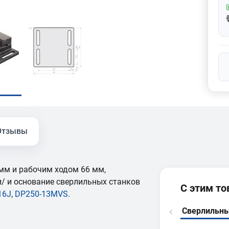
Отзывы
 мм и рабочим ходом 66 мм,
и/ и основание сверлильных станков
С этим т
16J
,
DP250-13MVS
.
Сверлильн