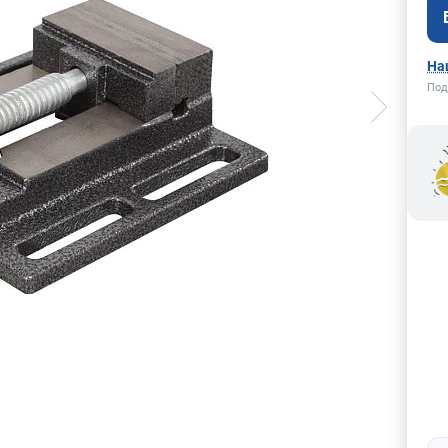
На
Под