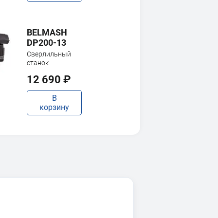
BELMASH
DP200-13
Сверлильный
станок
12 690 ₽
В
корзину
BELMASH
DP250-16J
Сверлильный
станок
24 190 ₽