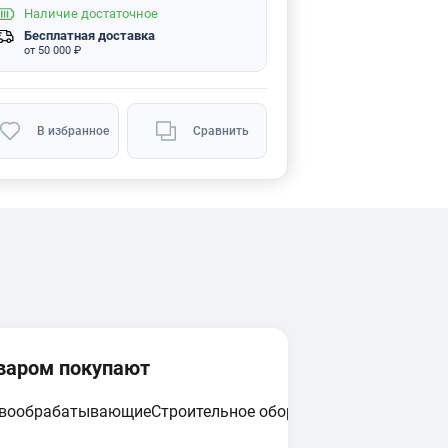
Наличие
достаточное
Бесплатная доставка
от 50 000 ₽
В избранное
Сравнить
оваром покупают
евообрабатывающие
Строительное оборудование
Циркулярн