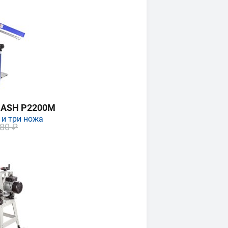
MASH P2200M
 и три ножа
80 ₽