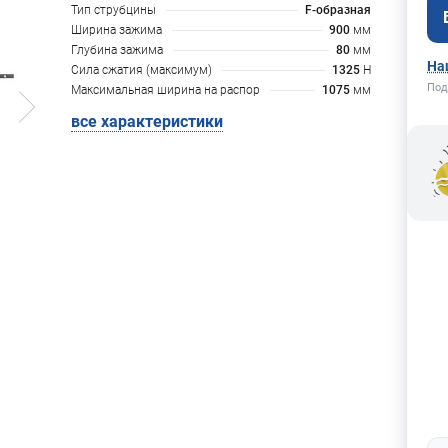
Тип струбцины
F-образная
Ширина зажима
900
мм
Глубина зажима
80
мм
На
Сила сжатия (максимум)
1325
H
Под
Максимальная ширина на распор
1075
мм
все характеристики