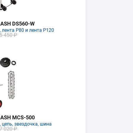
MASH DS560-W
 лента P80 и лента P120
5 450 ₽
MASH MCS-500
 цепь, звездочка, шина
7 020 ₽