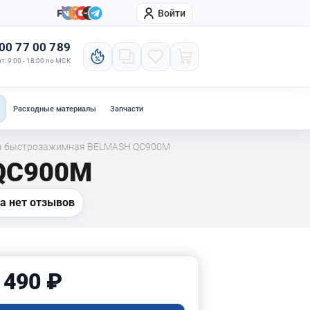
Войти
онтакты
Компания
00 77 00 789
т: 9:00 - 18:00 по МСК
Расходные материалы
Запчасти
а быстрозажимная BELMASH QC900M
QC900M
а нет отзывов
 490 ₽