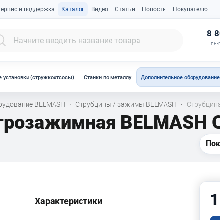
Сервис и поддержка
Каталог
Видео
Статьи
Новости
Покупателю
К
8 8
пн-п
 установки (стружкоотсосы)
Станки по металлу
Дополнительное оборудование
орудование BELMASH
Струбцины / зажимы BELMASH
Струбцин
·
·
строзажимная BELMASH 
Пок
1
Характеристики