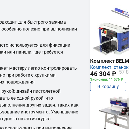
одходит для быстрого зажима
о особенно полезно при выполнении
асто используется для фиксации
ки или панели, где требуется
Комплект BEL
Комплект: станок
ляет мастеру легко контролировать
57 8
46 304 ₽
но при работе с хрупкими
Экономия: 11 576 ₽
 их повреждения
В корзину
 рукой: дизайн пистолетной
ать ее одной рукой, что
выполнения других задач, таких как
ьзование инструмента. Уменьшение
м одного нажатия курка
о использовать при выполнении