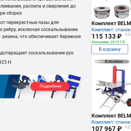
леивания, распила и сверления до
ри сборке
ют перекрестные пазы для
Комплект BEL
о ребру, исключая соскальзывание.
Комплект: станок,
13
115 133 ₽
 резина, что обеспечивает бережное
Экономия: 20 317 ₽
В корзину
едотвращает соскальзывание рук
325 Н
Комплект BEL
Комплект: станок,
12
107 967 ₽