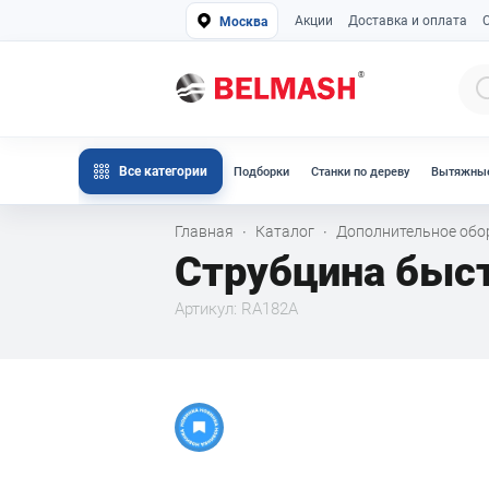
Акции
Доставка и оплата
Москва
Все категории
Подборки
Станки по дереву
Вытяжные
Главная
Каталог
Дополнительное об
·
·
Струбцина бы
Артикул: RA182A