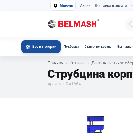
Акции
Доставка и оплата
Москва
Все категории
Подборки
Станки по дереву
Вытяжные
Главная
Каталог
Дополнительное об
·
·
Струбцина кор
Артикул: RA186A