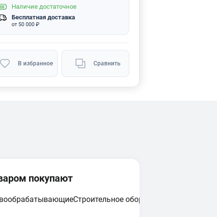
Наличие
достаточное
Бесплатная доставка
от 50 000 ₽
В избранное
Сравнить
оваром покупают
евообрабатывающие
Строительное оборудование
Циркулярн