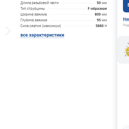
Длина резьбовой части
50
мм
Тип струбцины
F-образная
Ширина зажима
800
мм
На
Глубина зажима
95
мм
Под
Сила сжатия (максимум)
5880
H
все характеристики