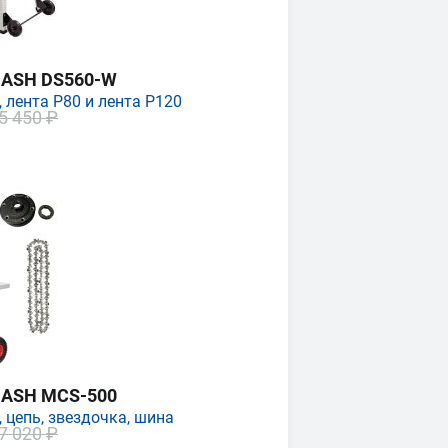
MASH DS560-W
 лента P80 и лента P120
5 450 ₽
MASH MCS-500
 цепь, звездочка, шина
7 020 ₽