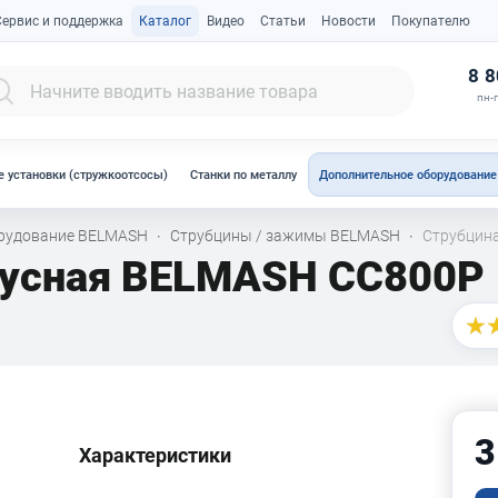
Сервис и поддержка
Каталог
Видео
Статьи
Новости
Покупателю
К
8 8
пн-п
 установки (стружкоотсосы)
Станки по металлу
Дополнительное оборудование
орудование BELMASH
Струбцины / зажимы BELMASH
Струбцин
·
·
пусная BELMASH СС800P
3
Характеристики