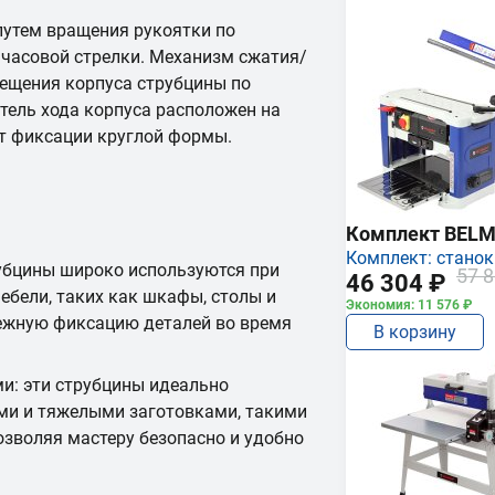
путем вращения рукоятки по
в часовой стрелки. Механизм сжатия/
ещения корпуса струбцины по
ель хода корпуса расположен на
т фиксации круглой формы.
Комплект BEL
Комплект: станок
убцины широко используются при
57 8
46 304 ₽
ебели, таких как шкафы, столы и
Экономия: 11 576 ₽
дежную фиксацию деталей во время
В корзину
и: эти струбцины идеально
ми и тяжелыми заготовками, такими
озволяя мастеру безопасно и удобно