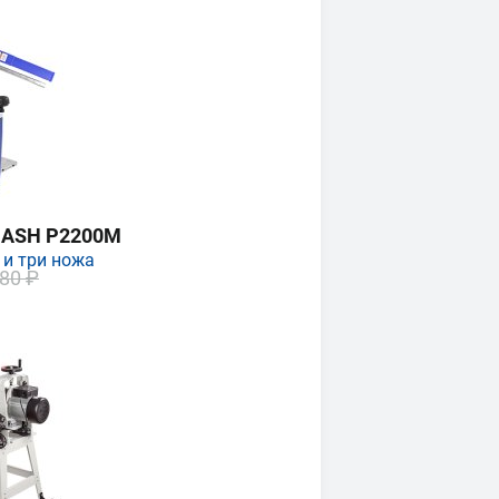
MASH P2200M
 и три ножа
80 ₽