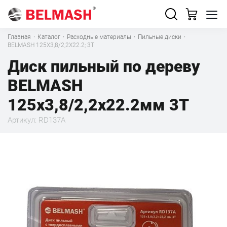
Главная
·
Каталог
·
Расходные материалы
·
Пильные диски
·
BELMASH 125X3,8/2,2X22.2; 3T
Диск пильный по дереву
BELMASH
125x3,8/2,2x22.2мм 3T
Артикул: RD137A