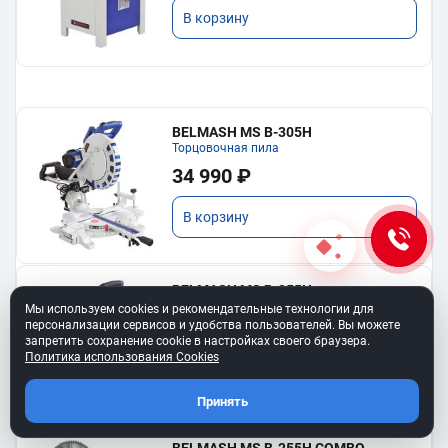
В корзину
BELMASH MS B-305H
Торцовочная пила
34 990 ₽
В корзину
BELMASH MS B-255H
Торцовочная пила
Мы используем cookies и рекомендательные технологии для
персонализации сервисов и удобства пользователей. Вы можете
23 690 ₽
запретить сохранение cookie в настройках своего браузера.
Политика использования Cookies
В корзину
Принять