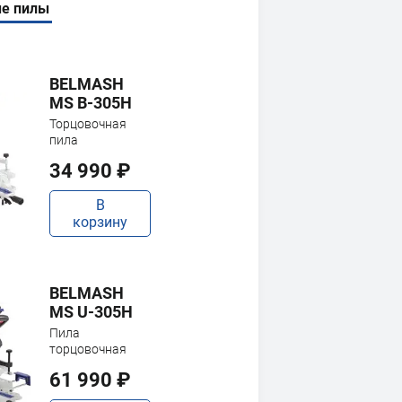
е пилы
BELMASH
MS B-305H
Торцовочная
пила
34 990 ₽
В
корзину
BELMASH
MS U-305H
Пила
торцовочная
61 990 ₽