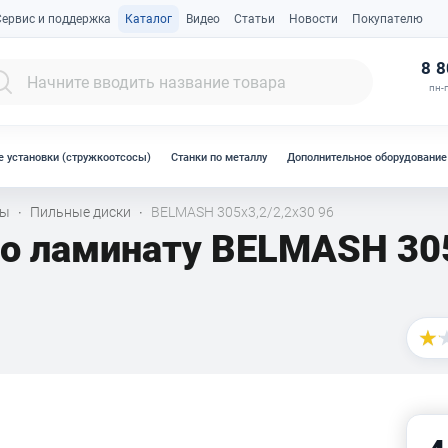
Сервис и поддержка
Каталог
Видео
Статьи
Новости
Покупателю
К
8 8
пн-п
 установки (стружкоотсосы)
Станки по металлу
Дополнительное оборудование
лы
Пильные диски
BELMASH 305x3,2/2,2x30 96
·
·
по ламинату BELMASH 30