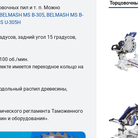
Торцовочны
вочных пил и т. п. Можно
BELMASH MS B-305
,
BELMASH MS B-
S U-305H
адусов, задний угол 15 градусов,
00 об./мин.
екте имеется переходное кольцо на
одольный распил древесины,
нического регламента Таможенного
ин и оборудования».