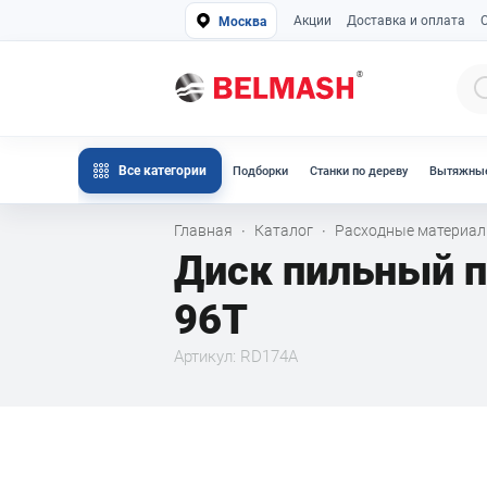
Акции
Доставка и оплата
Москва
Все категории
Подборки
Станки по дереву
Вытяжные
Главная
Каталог
Расходные материа
·
·
Диск пильный 
96T
Артикул: RD174A