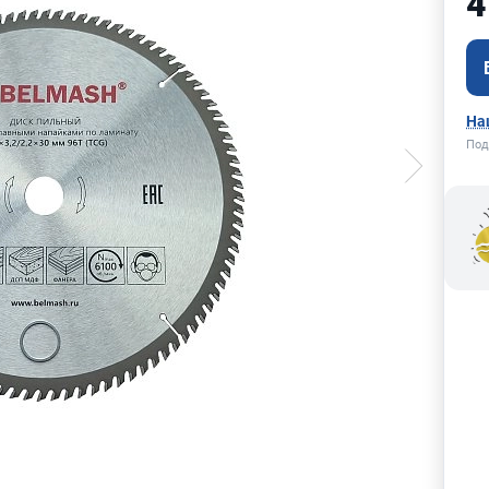
4
На
Под