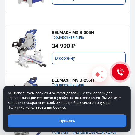
BELMASH MS B-305H
Торцовочная пила
34 990 ₽
В корзину
BELMASH MS B-255H
Торцовочная пила
23 690 ₽
Мы используем cookies и рекомендательные технологии для
персонализации сервисов и удобства пользователей. Вы можете
запретить сохранение cookie в настройках своего браузера.
В корзину
Политика использования Cookies
Принять
BELMASH MS B-255H COMBO
Комплект: пила MS B-255H, диск диск