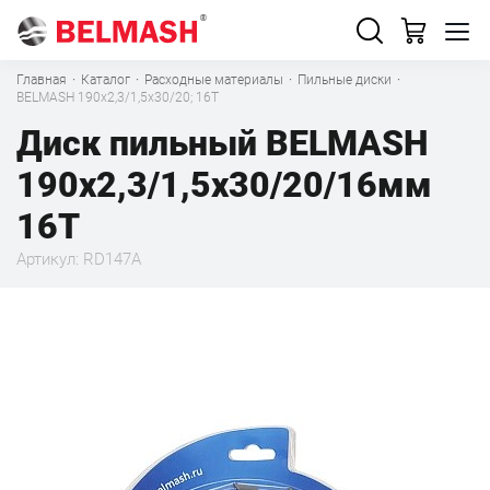
Главная
·
Каталог
·
Расходные материалы
·
Пильные диски
·
BELMASH 190x2,3/1,5x30/20; 16T
Диск пильный BELMASH
190x2,3/1,5x30/20/16мм
16T
Артикул: RD147A