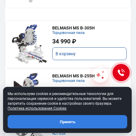
BELMASH MS B-305H
Торцовочная пила
34 990 ₽
В корзину
BELMASH MS B-255H
Торцовочная пила
23 690 ₽
Мы используем cookies и рекомендательные технологии для
персонализации сервисов и удобства пользователей. Вы можете
В корзину
запретить сохранение cookie в настройках своего браузера.
Политика использования Cookies
Принять
BELMASH MS B-255H COMBO
Комплект: пила MS B-255H, диск диск
RD153A