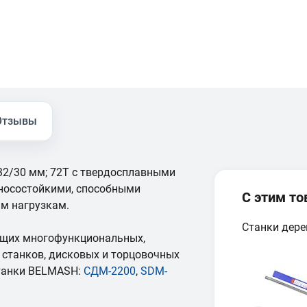
Отзывы
32/30 мм; 72Т с твердосплавными
зносостойкими, способными
С этим т
м нагрузкам.
Станки дер
ющих многофункциональных,
станков, дисковых и торцовочных
станки BELMASH:
СДМ-2200
,
SDM-