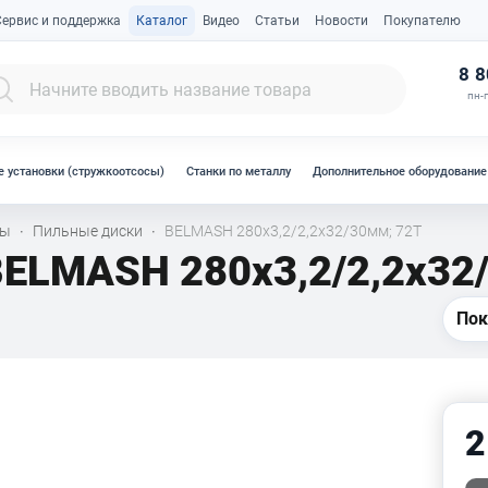
Сервис и поддержка
Каталог
Видео
Статьи
Новости
Покупателю
К
8 8
пн-п
 установки (стружкоотсосы)
Станки по металлу
Дополнительное оборудование
лы
Пильные диски
BELMASH 280х3,2/2,2х32/30мм; 72Т
·
·
BELMASH 280х3,2/2,2х32
Пок
2