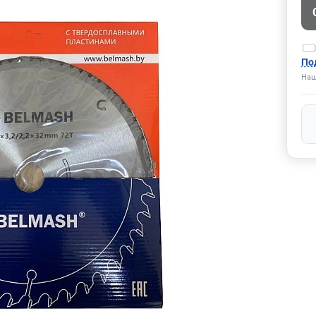
По
Наш