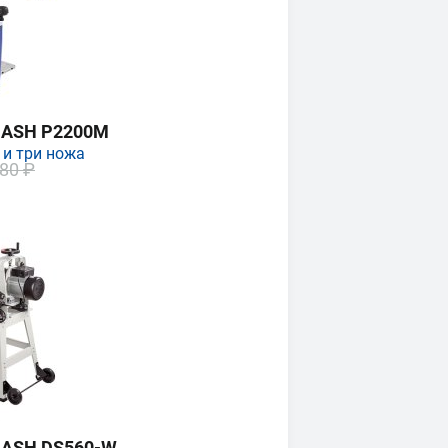
MASH P2200M
 и три ножа
80 ₽
MASH DS560-W