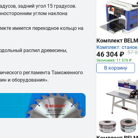
адусов, задний угол 15 градусов.
азносторонним углом наклона
екте имеется переходное кольцо на
Комплект BEL
Комплект: станок
одольный распил древесины,
57 8
46 304 ₽
Экономия: 11 576 ₽
В корзину
нического регламента Таможенного
ин и оборудования».
Комплект BEL