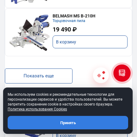
BELMASH MS B-210H
Торцовочная пила
19 490 ₽
В корзину
Показать еще
Мы используем cookies и рекомендательные технологии для
персонализации сервисов и удобства пользователей. Вы можете
запретить сохранение cookie в настройках своего браузера.
Политика использования Cookies
BELMASH SS-400VS
Лобзиковый станок
13 190 ₽
Принять
В корзину