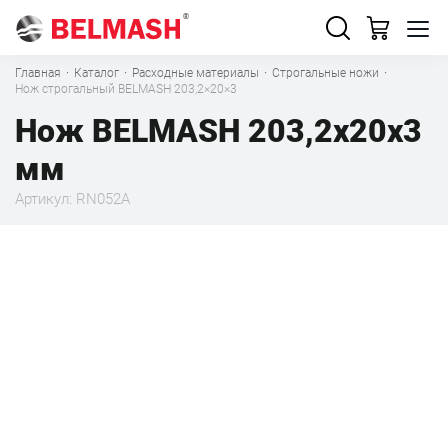
Главная
·
Каталог
·
Расходные материалы
·
Строгальные ножи
·
Нож строгальный BELMASH 203,2×20×3
Нож BELMASH 203,2х20х3
мм
Артикул: RN052A