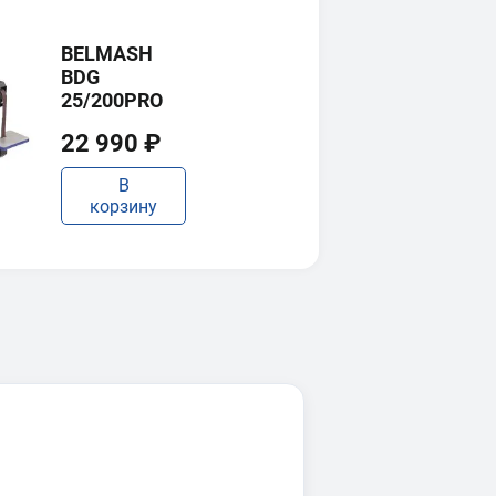
BELMASH
BDG
25/200PRO
22 990 ₽
В
корзину