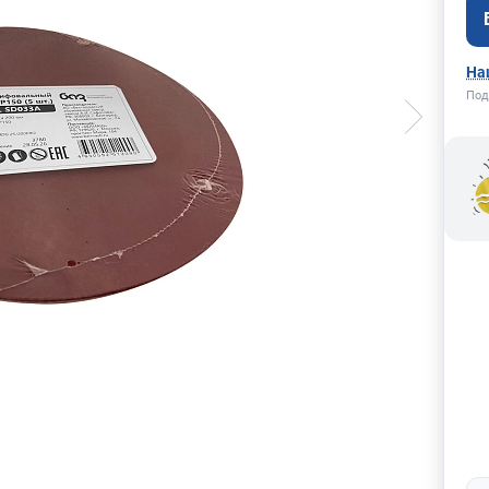
На
Под