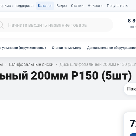
Сервис и поддержка
Каталог
Видео
Статьи
Новости
Покупателю
К
8 8
пн-п
 установки (стружкоотсосы)
Станки по металлу
Дополнительное оборудование
лы
Шлифовальные диски
Диск шлифовальный 200мм Р150 (5ш
·
·
ьный 200мм Р150 (5шт)
Пок
7