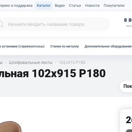
Сервис и поддержка
Каталог
Видео
Статьи
Новости
Покупателю
К
8 8
пн-п
 установки (стружкоотсосы)
Станки по металлу
Дополнительное оборудование
лы
Шлифовальные ленты
102х915 Р180
·
·
льная 102х915 P180
Пок
2