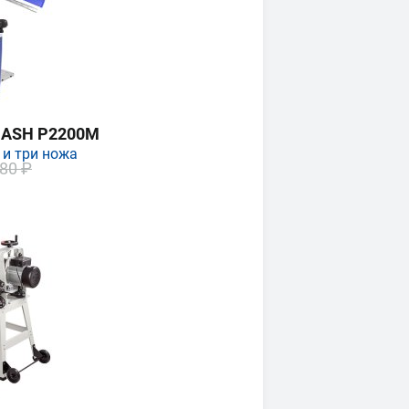
MASH P2200M
 и три ножа
80 ₽