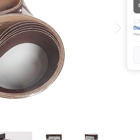
По
Наш