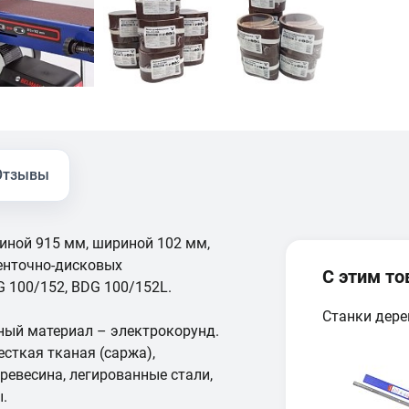
Отзывы
иной 915 мм, шириной 102 мм,
енточно-дисковых
С этим т
100/152, BDG 100/152L.
Станки дер
ый материал – электрокорунд.
сткая тканая (саржа),
ревесина, легированные стали,
ы.