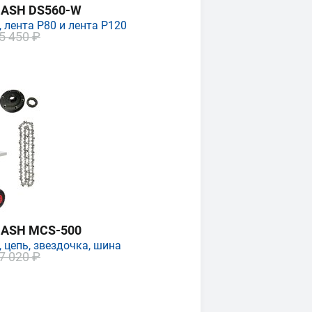
MASH DS560-W
 лента P80 и лента P120
5 450 ₽
MASH MCS-500
 цепь, звездочка, шина
7 020 ₽