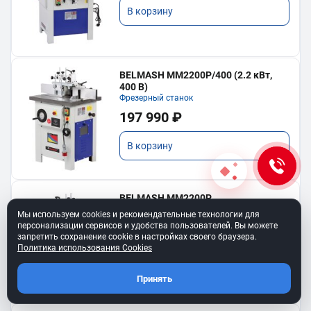
В корзину
BELMASH MM2200P/400 (2.2 кВт,
400 В)
Фрезерный станок
197 990 ₽
В корзину
BELMASH MM2200P
Фрезерный станок
Мы используем cookies и рекомендательные технологии для
197 990 ₽
персонализации сервисов и удобства пользователей. Вы можете
запретить сохранение cookie в настройках своего браузера.
Политика использования Cookies
В корзину
Принять