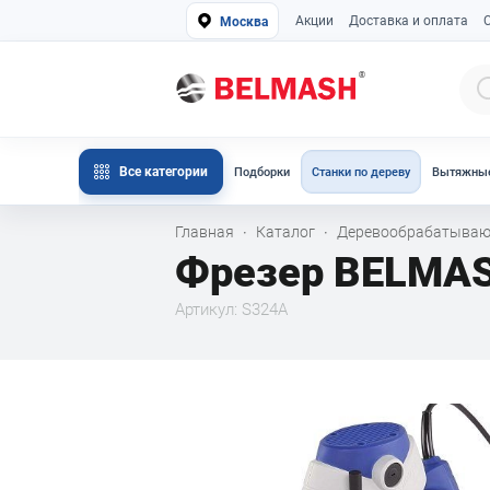
Акции
Доставка и оплата
Москва
Все категории
Подборки
Станки по дереву
Вытяжные
Главная
Каталог
Деревообрабатываю
·
·
Фрезер BELMA
Артикул: S324A