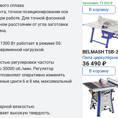
Экономия: 19 053 ₽
вого сплава
В корзину
нта, точное позиционирование оси
ри работе. Для точной фасонной
ном расстоянии от угла заготовки
на.
300 Вт работает в режиме S6:
временной нагрузкой.
BELMASH TSB-2
Пила циркулярна
остью регулировки частоты
36 490 ₽
о 30000 об./мин. Регулятор
В корзину
о позволяет оперативно изменять
мные цанги 6 и 8 мм, максимальный
дарной вязкостью
вает высокую твердость,