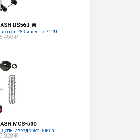
MASH DS560-W
 лента P80 и лента P120
5 450 ₽
MASH MCS-500
 цепь, звездочка, шина
7 020 ₽