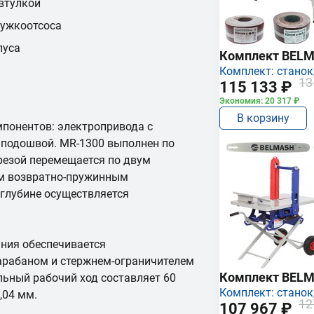
втулкой
ужкоотсоса
пуса
Комплект BEL
Комплект: станок,
13
115 133 ₽
Экономия: 20 317 ₽
В корзину
мпонентов: электропривода с
 подошвой. MR-1300 выполнен по
резой перемещается по двум
м возвратно-пружинным
глубине осуществляется
ния обеспечивается
рабаном и стержнем-ограничителем
Комплект BEL
льный рабочий ход составляет 60
Комплект: станок,
,04 мм.
12
107 967 ₽