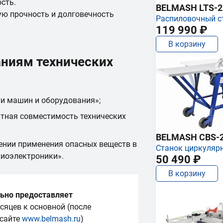
сть.
BELMASH LTS-250
ую прочность и долговечность
Распиловочный с
119 990 ₽
В корзину
аниям технических
ти машин и оборудования»;
тная совместимость технических
BELMASH CBS-
ении применения опасных веществ в
Станок циркуляр
диоэлектроники».
50 490 ₽
В корзину
ьно предоставляет
сяцев к основной (после
 сайте
www.belmash.ru
)