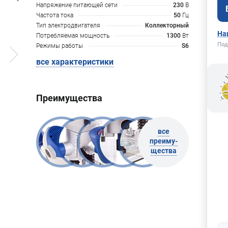
Напряжение питающей сети
230
В
Частота тока
50
Гц
Тип электродвигателя
Коллекторный
На
Потребляемая мощность
1300
Вт
Под
Режимы работы
S6
все характеристики
Преимущества
все
преиму-
щества