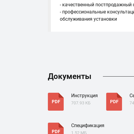
- качественный постпродажный 
- профессиональные консультац
обслуживания установки
Документы
Инструкция
С
PDF
PDF
707.93 КБ
74
Спецификация
PDF
1.52 МБ