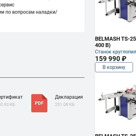
сервис
ии по вопросам наладки/
BELMASH TS-250
400 В)
Станок круглопи
159 990 ₽
В корзину
ертификат
Декларация
PDF
0.93 КБ
251.08 КБ