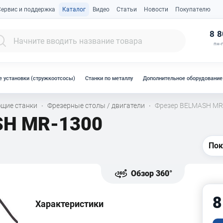
Сервис и поддержка
Каталог
Видео
Статьи
Новости
Покупателю
К
8 8
пн-п
 установки (стружкоотсосы)
Станки по металлу
Дополнительное оборудование
щие станки
Фрезерные столы / двигатели
Фрезер BELMASH MR
·
·
SH MR-1300
Пок
Обзор 360°
8
Характеристики