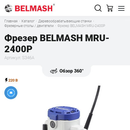
Главная
·
Каталог
·
Деревообрабатывающие станки
·
Фрезерные столы / двигатели
·
Фрезер BELMASH MRU-2400P
Фрезер BELMASH MRU-
2400P
Артикул: S346A
Обзор 360°
220 В