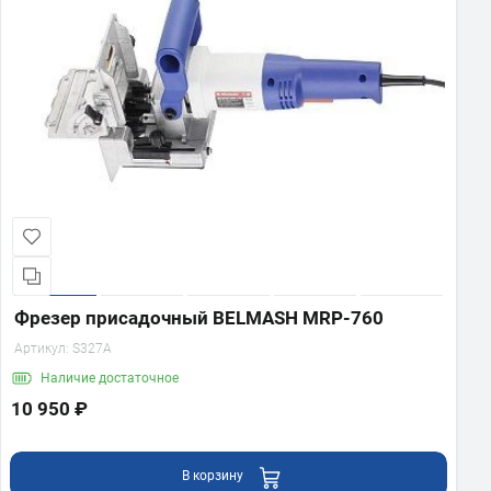
Фрезер присадочный BELMASH MRP-760
Артикул:
S327A
Наличие
достаточное
10 950 ₽
В корзину