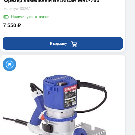
Фрезер ламельный BELMASH MRL-760
Артикул:
S326A
Наличие
достаточное
7 550 ₽
В корзину