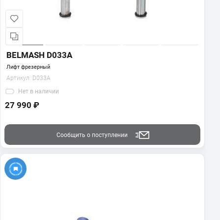
BELMASH D033A
Лифт фрезерный
Артикул:
D033A
Нет
в наличии
27 990 ₽
Сообщить о поступлении