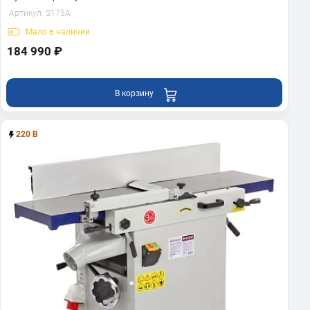
Артикул:
S175A
Мало
в наличии
184 990 ₽
В корзину
220 В