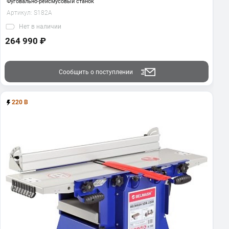
Фуговально-рейсмусовый станок
Артикул:
S182A
Нет
в наличии
264 990 ₽
Сообщить о поступлении
220 В