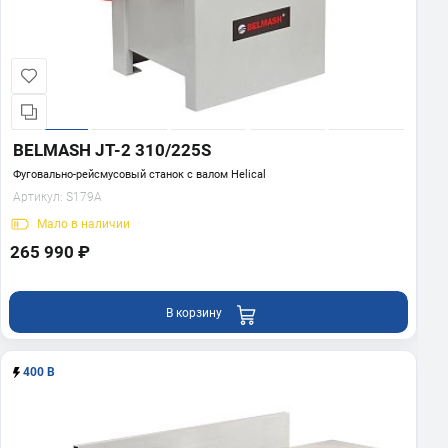
BELMASH JT-2 310/225S
Фуговально-рейсмусовый станок с валом Helical
Артикул:
S179A
Мало
в наличии
265 990 ₽
В корзину
400 В