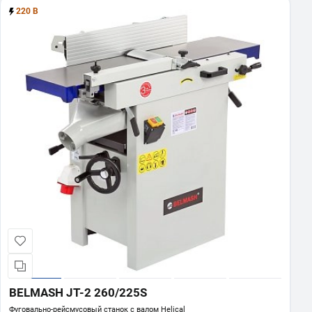
220 В
BELMASH JT-2 260/225S
Фуговально-рейсмусовый станок с валом Helical