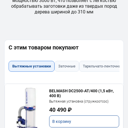
а.
мощностью 3000 Вт, что позволяет с легкостью
ч
обрабатывать заготовки даже из твердых пород
дерева шириной до 310 мм
С этим товаром покупают
Вытяжные установки
Заточные
Тарельчато-ленточные
BELMASH DC2500-AT/400 (1,5 кВт,
400 В)
Вытяжная установка (стружкоотсос)
40 490 ₽
В корзину