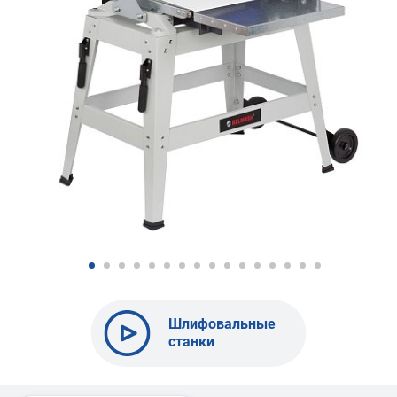
Шлифовальные
станки
барабанного
типа BELMASH
DS260-W |