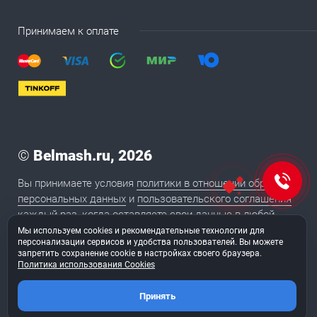
Принимаем к оплате
©
Belmash.ru, 2026
Вы принимаете условия
политики в отношении обработки
персональных данных
и
пользовательского соглашения
каждый раз, когда оставляете свои данные в любой
форме обратной связи на сайте BELMASH.RU
Мы используем cookies и рекомендательные технологии для
персонализации сервисов и удобства пользователей. Вы можете
запретить сохранение cookie в настройках своего браузера.
Политика использования Cookies
2020
Сайт сделан в студии «
ТуФингерс
»
Принять