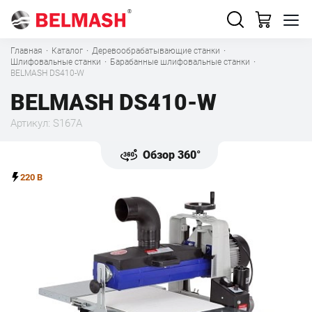
Главная
·
Каталог
·
Деревообрабатывающие станки
·
Шлифовальные станки
·
Барабанные шлифовальные станки
·
BELMASH DS410-W
BELMASH DS410-W
Артикул: S167A
Обзор 360°
220 В