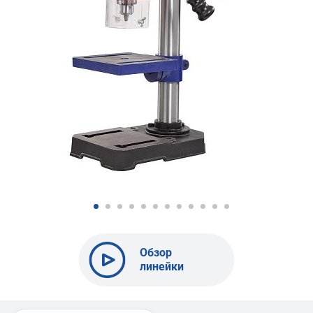
Обзор
линейки
сверлильных
станков
BELMASH