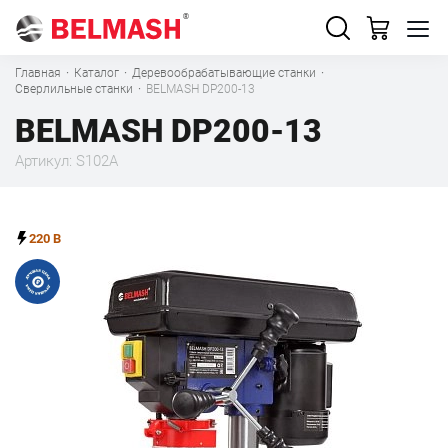
Главная
·
Каталог
·
Деревообрабатывающие станки
·
Сверлильные станки
·
BELMASH DP200-13
BELMASH DP200-13
Артикул: S102A
220 В