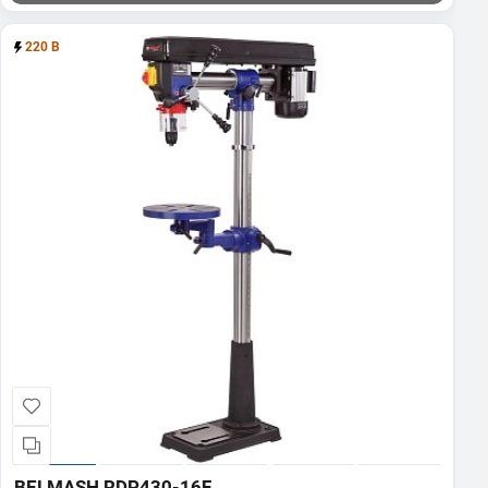
220 В
BELMASH RDP430-16F