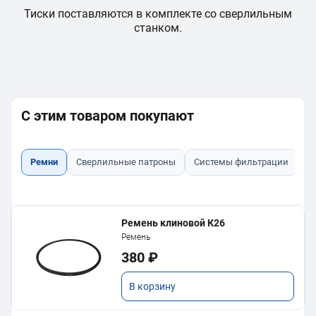
ой
Тиски поставляются в комплекте со сверлильным
станком.
С этим товаром покупают
Ремни
Сверлильные патроны
Системы фильтрации
Л
Ремень клиновой К26
Ремень
380 ₽
В корзину