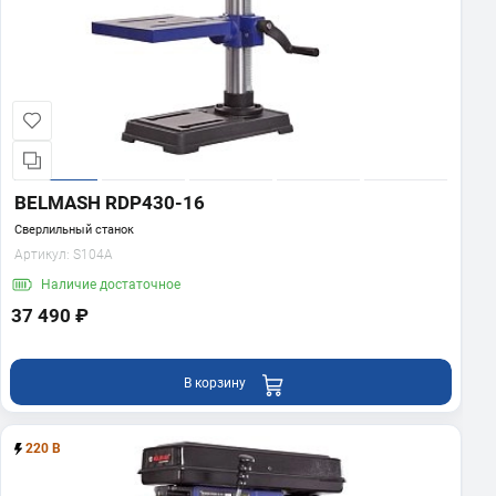
BELMASH RDP430-16
Сверлильный станок
Артикул:
S104A
Наличие
достаточное
37 490 ₽
В корзину
220 В