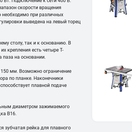
 Вт. Подключение к сети 400 В.
иапазон скорости вращения
то необходимо при различных
егулировки выведена на левый торец
ему столу, так и к основанию. В
их крепления есть четыре Т-
а паза на основании.
150 мм. Возможно ограничение
пора по планке. Наконечники
 способствует плавной подаче
льным диаметром зажимаемого
ка B16.
ся зубчатая рейка для плавного