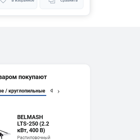
В избранное
Сравнить
оваром покупают
е / круглопильные
Фуговальные
Сверлильные патроны
BELMASH
LTS-250 (2.2
кВт, 400 В)
Распиловочный