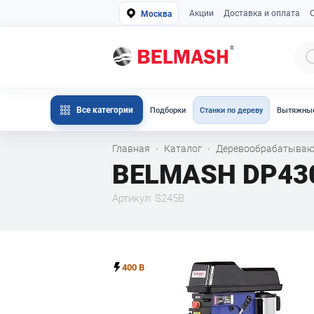
Акции
Доставка и оплата
Москва
Все категории
Подборки
Станки по дереву
Вытяжные
Главная
Каталог
Деревообрабатываю
·
·
BELMASH DP430-
Артикул: S245B
400 В