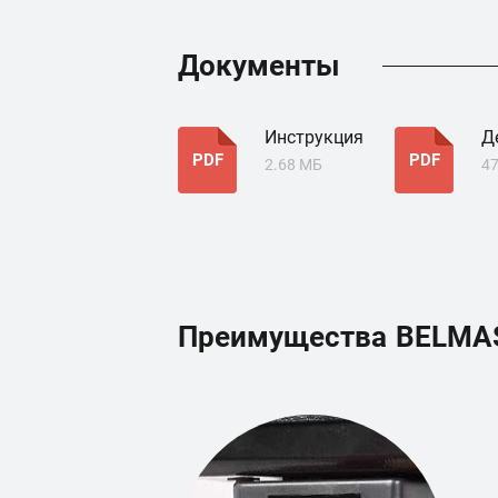
Документы
Инструкция
Д
PDF
PDF
2.68 МБ
47
Преимущества
BELMAS