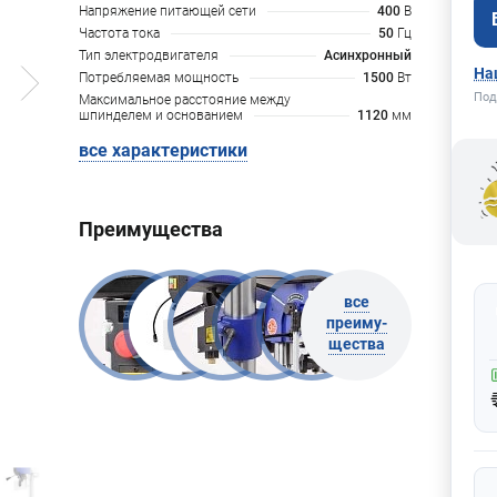
Напряжение питающей сети
400
В
Частота тока
50
Гц
Тип электродвигателя
Асинхронный
На
Потребляемая мощность
1500
Вт
Под
Максимальное расстояние между
шпинделем и основанием
1120
мм
все характеристики
Преимущества
все
преиму-
щества