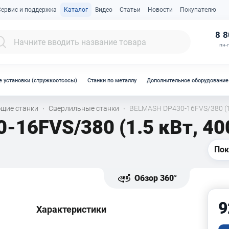
Сервис и поддержка
Каталог
Видео
Статьи
Новости
Покупателю
К
8 8
пн-п
 установки (стружкоотсосы)
Станки по металлу
Дополнительное оборудование
щие станки
Сверлильные станки
BELMASH DP430-16FVS/380 (1.
·
·
16FVS/380 (1.5 кВт, 40
Пок
Обзор 360°
9
Характеристики