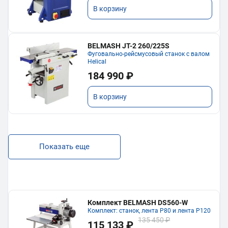
В корзину
BELMASH JT-2 260/225S
Фуговально-рейсмусовый станок с валом
Helical
184 990 ₽
В корзину
Показать еще
Комплект BELMASH DS560-W
Комплект: станок, лента P80 и лента P120
135 450 ₽
115 133 ₽