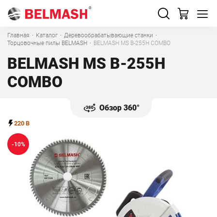
Главная
·
Каталог
·
Деревообрабатывающие станки
·
Торцовочные пилы BELMASH
·
BELMASH MS B-255H COMBO
BELMASH MS B-255H
COMBO
Обзор 360°
220 В
-10%