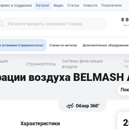
Сервис и поддержка
Каталог
Видео
Статьи
Новости
Покупателю
К
8 8
пн-п
 установки (стружкоотсосы)
Станки по металлу
Дополнительное оборудование
ющие
Системы фильтрации
Си
Стружкоотсосы
·
·
·
воздуха
76
рации воздуха BELMASH 
Пок
Обзор 360°
2
Характеристики