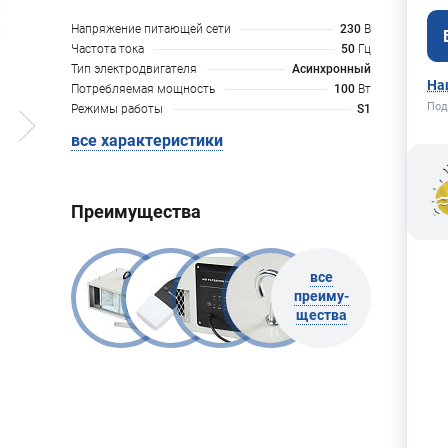
Напряжение питающей сети
230
В
Частота тока
50
Гц
Тип электродвигателя
Асинхронный
На
Потребляемая мощность
100
Вт
Под
Режимы работы
S1
все характеристики
Преимущества
все
преиму-
щества