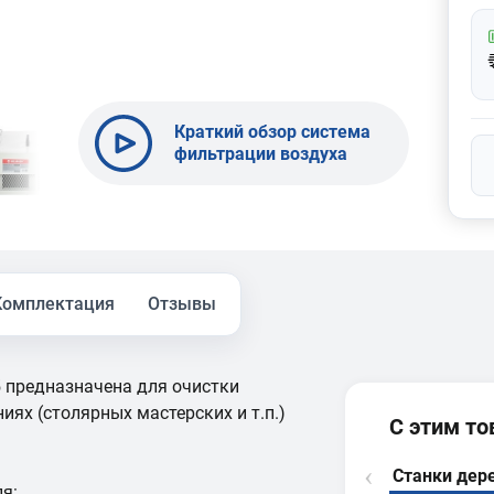
Краткий обзор система
фильтрации воздуха
BELMASH AF-765
Комплектация
Отзывы
 предназначена для очистки
ях (столярных мастерских и т.п.)
С этим т
Станки де
я: