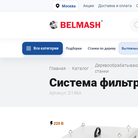
Акции
Доставка и оплата
Москва
Все категории
Подборки
Станки по дереву
Вытяжные
Деревообрабатыва
Главная
Каталог
·
·
станки
Система фильт
Артикул: D146A
220 В