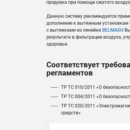
продувка при помощи сжатого воздух
Данную систему рекомендуется прим
дополнение к вытяжным установкам с
с вытяжками из линейки
BELMASH
Вы
результата в фильтрации воздуха, ул
здоровье.
Соответствует требов
регламентов
ТР ТС 010/2011 «О безопаснос
ТР ТС 004/2011 «О безопаснос
ТР ТС 020/2011 «Электромагни
средств»