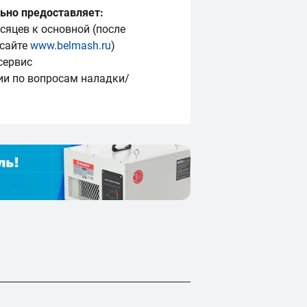
ьно предоставляет:
сяцев к основной (после
 сайте
www.belmash.ru
)
сервис
П
ии по вопросам наладки/
П
П