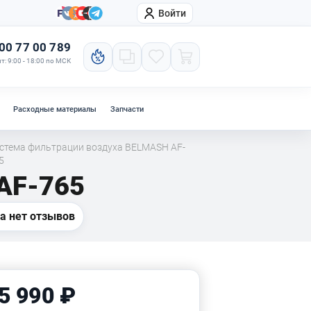
Войти
онтакты
Компания
00 77 00 789
т: 9:00 - 18:00 по МСК
Расходные материалы
Запчасти
стема фильтрации воздуха BELMASH AF-
5
AF-765
а нет отзывов
5 990 ₽