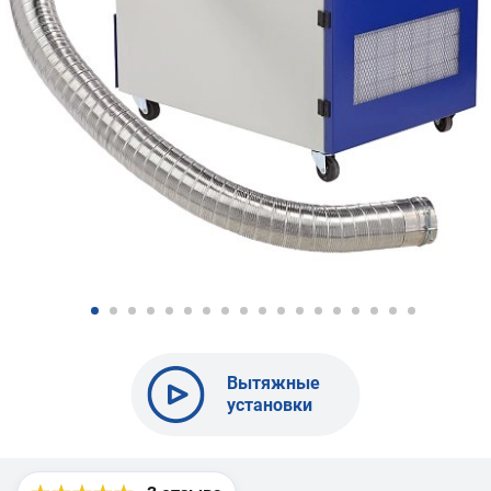
Вытяжные
установки
по металлу
BELMASH
MDC1100 и