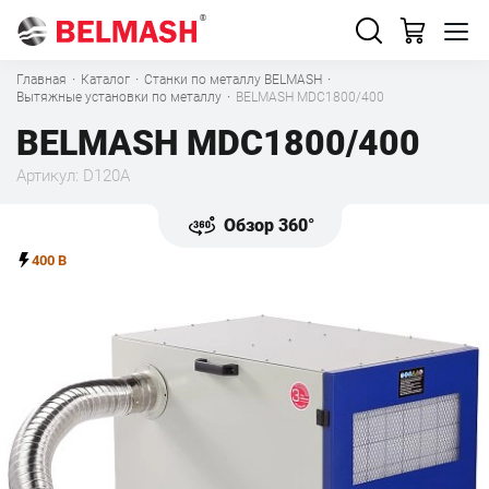
Главная
·
Каталог
·
Станки по металлу BELMASH
·
Вытяжные установки по металлу
·
BELMASH MDC1800/400
BELMASH MDC1800/400
Артикул: D120A
Обзор 360°
400 В