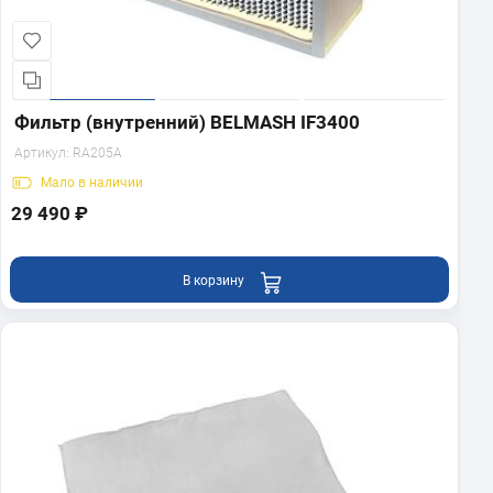
Фильтр (внутренний) BELMASH IF3400
Артикул:
RA205A
Мало
в наличии
29 490 ₽
В корзину