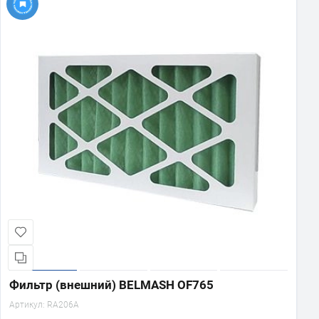
Фильтр (внешний) BELMASH OF765
Артикул:
RA206A