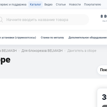
Сервис и поддержка
Каталог
Видео
Статьи
Новости
Покупателю
К
8 8
пн-п
 установки (стружкоотсосы)
Станки по металлу
Дополнительное оборудование
ов BELMASH
Для блокорезов BELMASH
Двигатель в сборе
·
·
оре
Пок
3