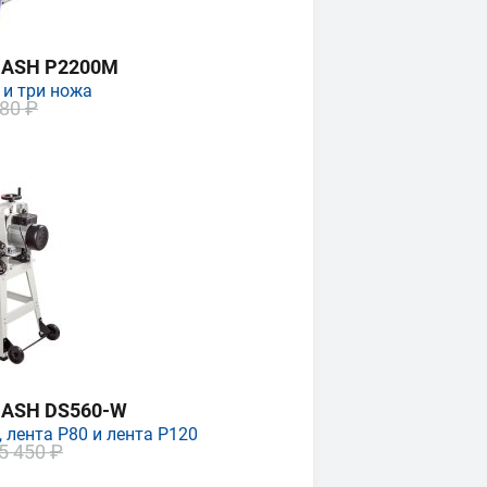
MASH P2200M
 и три ножа
80 ₽
MASH DS560-W
 лента P80 и лента P120
5 450 ₽