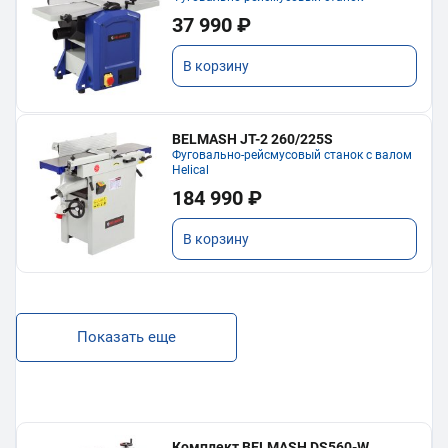
37 990 ₽
В корзину
BELMASH JT-2 260/225S
Фуговально-рейсмусовый станок с валом
Helical
184 990 ₽
В корзину
Показать еще
Комплект BELMASH DS560-W