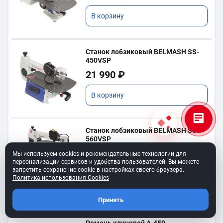
В корзину
Станок лобзиковый BELMASH SS-
450VSP
21 990 ₽
В корзину
Станок лобзиковый BELMASH SS-
560VSP
35 990 ₽
Мы используем cookies и рекомендательные технологии для
персонализации сервисов и удобства пользователей. Вы можете
запретить сохранение cookie в настройках своего браузера.
В корзину
Политика использования Cookies
Принять
Ремень клиновой A-450