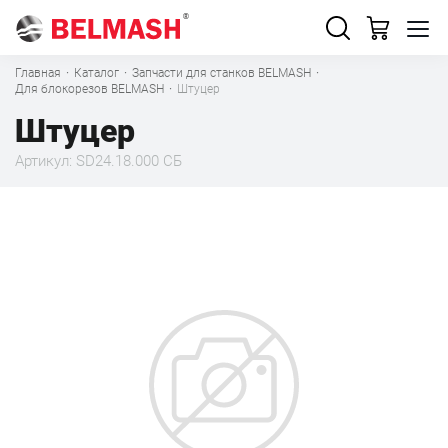
Главная
·
Каталог
·
Запчасти для станков BELMASH
·
Для блокорезов BELMASH
·
Штуцер
Штуцер
Артикул: SD24.18.000 СБ