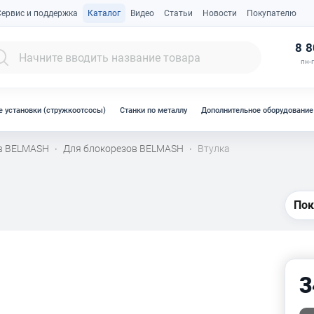
Сервис и поддержка
Каталог
Видео
Статьи
Новости
Покупателю
К
8 8
пн-п
 установки (стружкоотсосы)
Станки по металлу
Дополнительное оборудование
ов BELMASH
Для блокорезов BELMASH
Втулка
·
·
Пок
3