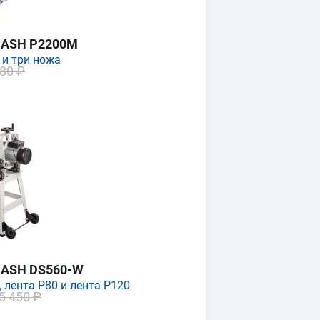
MASH P2200M
 и три ножа
80 ₽
MASH DS560-W
 лента P80 и лента P120
5 450 ₽