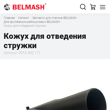
Главная
·
Каталог
·
Запчасти для станков BELMASH
·
Для фуговально-рейсмусовых BELMASH
·
Кожух для отведения стружки
Кожух для отведения
стружки
Артикул: 091A.000.171