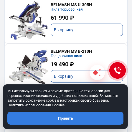
BELMASH MS U-305H
Пила торцовочная
61 990 ₽
В корзину
BELMASH MS B-210H
Торцовочная пила
19 490 ₽
В корзину
Мы используем cookies и рекомендательные технологии для
персонализации сервисов и удобства пользователей. Вы можете
запретить сохранение cookie в настройках своего браузера.
Политика использования Cookies
Показать еще
Принять